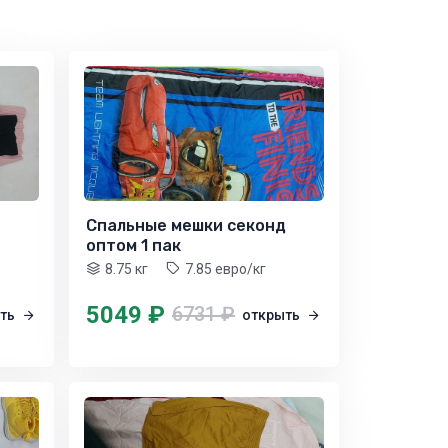
Спальные мешки секонд
оптом 1 пак
8.75 кг
7.85 евро/кг
5049 ₽
6731 ₽
ыть
открыть