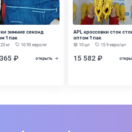
тки зимние секонд
APL кроссовки сток сто
м 1 пак
оптом 1 пак
.25 кг
10.95 евро/кг
10 шт
15.9 евро/шт
 365 ₽
15 582 ₽
открыть
откр