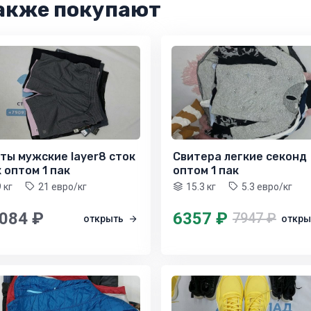
акже покупают
ты мужские layer8 сток
Свитера легкие секонд
 оптом 1 пак
оптом 1 пак
9 кг
21 евро/кг
15.3 кг
5.3 евро/кг
 084 ₽
6357 ₽
7947 ₽
открыть
откр