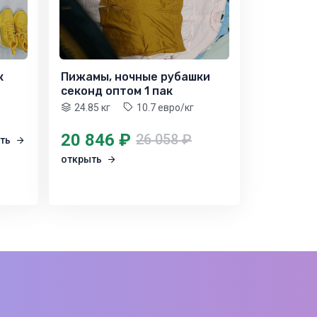
к
Пижамы, ночные рубашки
секонд оптом 1 пак
24.85 кг
10.7 евро/кг
20 846 ₽
26 058 ₽
ыть
открыть