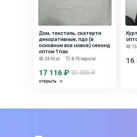
Дом. текстиль, скатерти
Кур
декоративные, пдо (в
опто
основном все новое) секонд
15
оптом 1 пак
24.95 кг
8.75 евро/кг
16
17 116 ₽
21 395 ₽
открыть