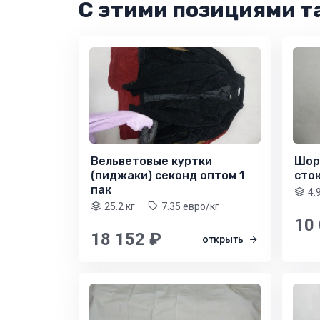
С этими позициями т
Вельветовые куртки
Шор
(пиджаки) секонд оптом 1
сток
пак
4.
25.2 кг
7.35 евро/кг
10
18 152 ₽
открыть