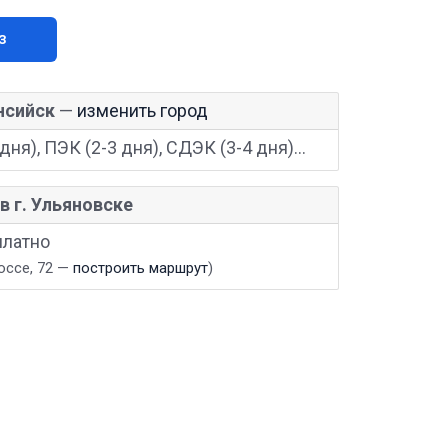
з
нсийск
—
изменить город
дня), ПЭК (2-3 дня), СДЭК (3-4 дня)...
в г. Ульяновске
платно
оссе, 72 —
построить маршрут
)