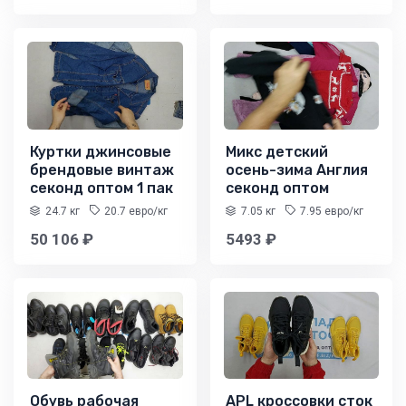
Куртки джинсовые
Микс детский
брендовые винтаж
осень-зима Англия
секонд оптом 1 пак
секонд оптом
24.7 кг
20.7 евро/кг
7.05 кг
7.95 евро/кг
50 106 ₽
5493 ₽
Обувь рабочая
APL кроссовки сток