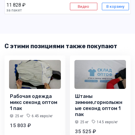
11 828 ₽
Видео
В корзину
за пакет
С этими позициями также покупают
Рабочая одежда
Штаны
микс секонд оптом
зимние,горнолыжн
1 пак
ые секонд оптом 1
пак
25 кг
6.45 евро/кг
25 кг
14.5 евро/кг
15 803 ₽
35 525 ₽